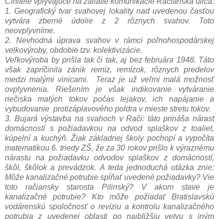
Činitele vplývajúce na zaliatie komunikácie Račianska ulica:
1. Geografický tvar svahovej lokality nad uvedenou časťou
vytvára zberné údolie z 2 rôznych svahov. Toto
neovplyvníme.
2. Nevhodná úprava svahov v rámci poľnohospodárskej
velkovýroby, obdobie tzv. kolektivizácie.
Veľkovýroba by prišla tak či tak, aj bez februára 1948. Táto
však zapríčinila zánik remíz, remízok, rôznych predelov
medzi malými vinicami. Teraz je už veľmi malá možnosť
ovplyvnenia. Riešením je však indikovanie vytváranie
riečiska malých tokov počas lejakov, ich napájanie a
vybudovanie protizáplavového poldra v mieste stretu tokov.
3. Bujará výstavba na svahoch v Rači: táto prináša nárast
domácností s požiadavkou na odvod splaškov z toaliet,
kúpelní a kuchýň. Žiak základnej školy pochopí a vypočíta
matematikou 6. triedy ZŠ, že za 30 rokov prišlo k výraznému
nárastu na požiadavku odvodov splaškov z domácností,
škôl, škôlok a prevádzok. A teda jednoduchá otázka znie:
Môže kanalizačné potrubie spĺňať uvedené požiadavky? Vie
toto račiansky starosta Pilinský? V akom stave je
kanalizačné potrubie? Kto môže požiadať Bratislavskú
vodárenskú spoločnosť o revíziu a kontrolu kanalizačného
potrubia z uvedenej oblasti po najbližšiu vetvu s iným