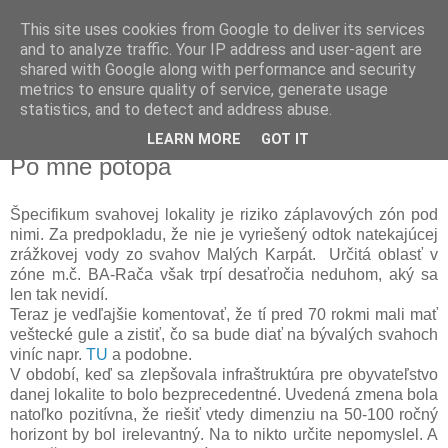
This site uses cookies from Google to deliver its services
Dušan Veselý
and to analyze traffic. Your IP address and user-agent are
shared with Google along with performance and security
metrics to ensure quality of service, generate usage
obyvateľ Krasňan
statistics, and to detect and address abuse.
LEARN MORE
GOT IT
10. 6. 2018
Po mne potopa
Špecifikum svahovej lokality je riziko záplavových zón pod
nimi. Za predpokladu, že nie je vyriešený odtok natekajúcej
zrážkovej vody zo svahov Malých Karpát. Určitá oblasť v
zóne m.č. BA-Rača však trpí desaťročia neduhom, aký sa
len tak nevidí.
Teraz je vedľajšie komentovať, že tí pred 70 rokmi mali mať
veštecké gule a zistiť, čo sa bude diať na bývalých svahoch
viníc napr.
TU
a podobne.
V období, keď sa zlepšovala infraštruktúra pre obyvateľstvo
danej lokalite to bolo bezprecedentné. Uvedená zmena bola
natoľko pozitívna, že riešiť vtedy dimenziu na 50-100 ročný
horizont by bol irelevantný. Na to nikto určite nepomyslel. A