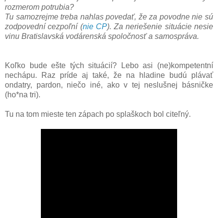
rozmerom potrubia?
Tu samozrejme treba nahlas povedať, že za povodne nie sú
zodpovední cezpoľní (
nie CP
). Za neriešenie situácie nesie
vinu Bratislavská vodárenská spoločnosť a samospráva.
Koľko bude ešte tých situácií? Lebo asi (ne)kompetentní
nechápu. Raz príde aj také, že na hladine budú plávať
ondatry, pardon, niečo iné, ako v tej neslušnej básničke
(ho*na tri).
Tu na tom mieste ten zápach po splaškoch bol citeľný.