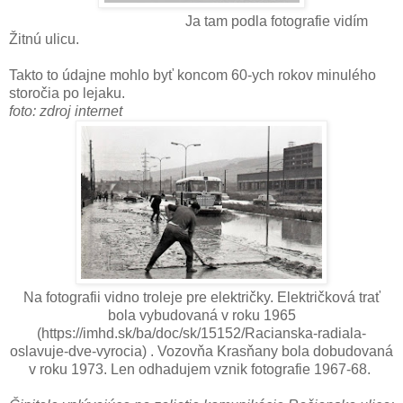
Ja tam podla fotografie vidím
Žitnú ulicu.
Takto to údajne mohlo byť koncom 60-ych rokov minulého
storočia po lejaku.
foto: zdroj internet
Na fotografii vidno troleje pre električky. Električková trať
bola vybudovaná v roku 1965
(https://imhd.sk/ba/doc/sk/15152/Racianska-radiala-
oslavuje-dve-vyrocia) . Vozovňa Krasňany bola dobudovaná
v roku 1973. Len odhadujem vznik fotografie 1967-68.